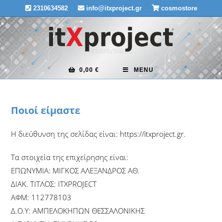
Skip
2310634582
info@itxproject.gr
cosmostore
to
content
0,00
€
MENU
Ποιοί είμαστε
Η διεύθυνση της σελίδας είναι: https://itxproject.gr.
Τα στοιχεία της επιχείρησης είναι:
ΕΠΩΝΥΜΙΑ: ΜΙΓΚΟΣ ΑΛΕΞΑΝΔΡΟΣ ΑΘ.
ΔΙΑΚ. ΤΙΤΛΟΣ: ITXPROJECT
ΑΦΜ: 112778103
Δ.Ο.Υ: ΑΜΠΕΛΟΚΗΠΩΝ ΘΕΣΣΑΛΟΝΙΚΗΣ