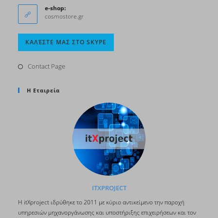
your
e-shop:
application
cosmostore.gr
Opens
ΚΑΛΈΣΤΕ ΜΑΣ ΣΤΟ SKYPE
in
your
Contact Page
application
Η Εταιρεία
ITXPROJECT
H itΧproject ιδρύθηκε το 2011 με κύριο αντικείμενο την παροχή
υπηρεσιών μηχανοργάνωσης και υποστήριξης επιχειρήσεων και τον