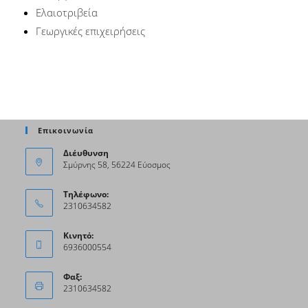
Ελαιοτριβεία
Γεωργικές επιχειρήσεις
Επικοινωνία
Διέυθυνση
Σμύρνης 58, 56224 Εύοσμος
Τηλέφωνο:
2310634582
Κινητό:
6936000554
Φαξ:
2310634582