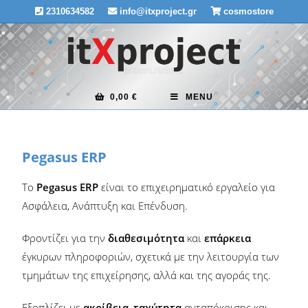
2310634582
info@itxproject.gr
cosmostore
0,00
€
MENU
Pegasus ERP
Το
Pegasus ERP
είναι το επιχειρηματικό εργαλείο για
Ασφάλεια, Ανάπτυξη και Επένδυση.
Φροντίζει για την
διαθεσιμότητα
και
επάρκεια
έγκυρων πληροφοριών, σχετικά με την λειτουργία των
τμημάτων της επιχείρησης, αλλά και της αγοράς της.
Εξοπλίζει με
ακρίβεια
,
τ
αχύτητα
ανταπόκρισης και