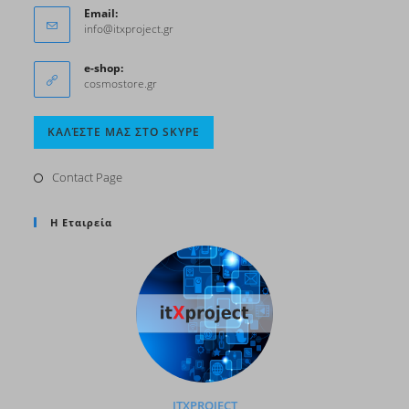
Email:
info@itxproject.gr
e-shop:
cosmostore.gr
ΚΑΛΈΣΤΕ ΜΑΣ ΣΤΟ SKYPE
Contact Page
Η Εταιρεία
ITXPROJECT