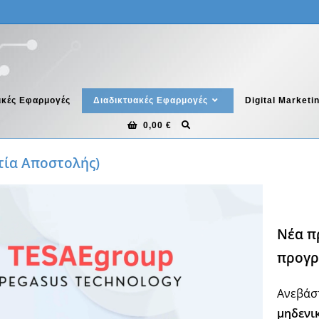
ικές Εφαρμογές
Διαδικτυακές Εφαρμογές
Digital Marketi
0,00
€
τία Αποστολής)
Νέα π
προγρ
Ανεβάστ
μηδενι