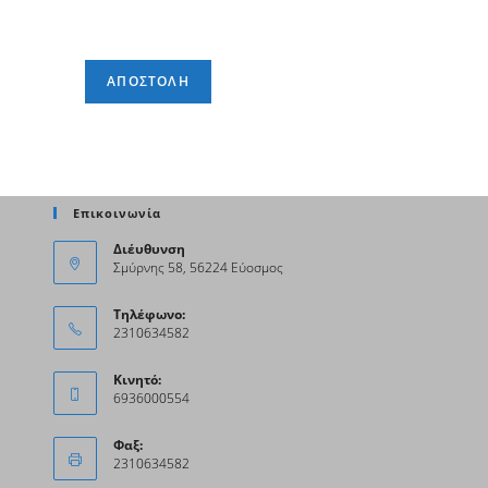
ΑΠΟΣΤΟΛΉ
Επικοινωνία
Διέυθυνση
Σμύρνης 58, 56224 Εύοσμος
Τηλέφωνο:
2310634582
Κινητό:
6936000554
Φαξ:
2310634582