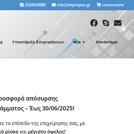
2310634582
info@itxproject.gr
cosmostore
ng
Υποστήριξη Επιχειρήσεων
Νέα
Κατάστημα
ροσφορά απόσυρσης
άμματος – Έως 30/06/2025!
ε το επίπεδο της επιχείρησης σας, με
κό ρίσκο
και
μέγιστο όφελος!