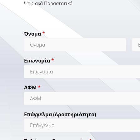
Ψηφιακά Παραστατικά
Όνομα
*
F
L
i
a
Επωνυμία
*
r
s
s
t
t
ΑΦΜ
*
Επάγγελμα (Δραστηριότητα)