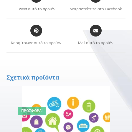
a
a
Tweet αυτό το προϊόν
Μοιραστείτε το στο Facebook
new
new
window
window
Opens
Opens
in
in
a
a
Καρφίτσωσε αυτό το προϊόν
Mail αυτό το προϊόν
new
new
window
window
Σχετικά προϊόντα
ΠΡΟΣΦΟΡΆ!