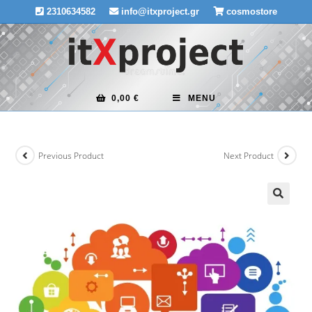
Skip
2310634582
info@itxproject.gr
cosmostore
to
content
0,00
€
MENU
Previous Product
Next Product