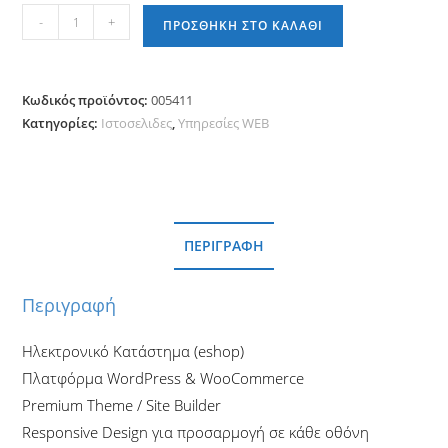
Eshop
-
+
ΠΡΟΣΘΉΚΗ ΣΤΟ ΚΑΛΆΘΙ
ITXWoo
Custom
Pro
Κωδικός προϊόντος:
005411
ποσότητα
Κατηγορίες:
Ιστοσελιδες
,
Υπηρεσίες WEB
ΠΕΡΙΓΡΑΦΉ
Περιγραφή
Ηλεκτρονικό Κατάστημα (eshop)
Πλατφόρμα WordPress & WooCommerce
Premium Theme / Site Builder
Responsive Design για προσαρμογή σε κάθε οθόνη