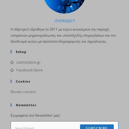
ITXPROJECT
H itΧproject ιδρύθηκε το 2011 με κύριο αντικείμενο την παροχή
υπηρεσιών μηχανοργάνωσης και υποστήριξης επιχειρήσεων και τον
εξοπλισμό αυτών με προϊόντα πληροφορικής και τεχνολογίας.
Eshop
cosmostore.gr
Opens
in
Facebook Store
Opens
a
in
Cookies
new
a
tab
new
Revoke consent
tab
Newsletter
Εγγραφείτε στο Newsletter μας!
SUBSCRIBE