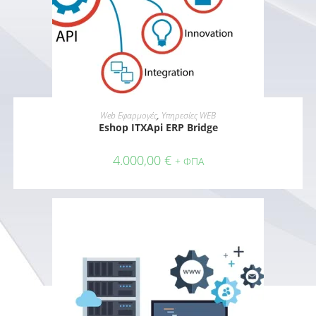
ΠΡΟΣΘΉΚΗ ΣΤΟ ΚΑΛΆΘΙ
Web Εφαρμογές
,
Υπηρεσίες WEB
Eshop ITXApi ERP Bridge
4.000,00
€
+ ΦΠΑ