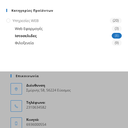
Κατηγορίες Προϊόντων
Υπηρεσίες WEB
(20)
Web Εφαρμογές
(3)
Ιστοσελιδες
(8)
Φιλοξενεία
(9)
Επικοινωνία
Διέυθυνση
Σμύρνης 58, 56224 Εύοσμος
Τηλέφωνο:
2310634582
Κινητό:
6936000554