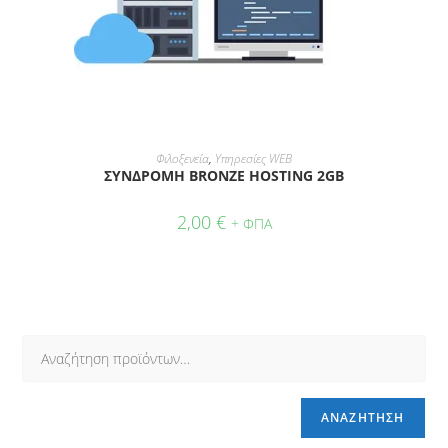
ΠΡΟΣΘΉΚΗ ΣΤΟ ΚΑΛΆΘΙ
Φιλοξενεία
,
Υπηρεσίες WEB
ΣΥΝΔΡΟΜΗ BRONZE HOSTING 2GB
2,00
€
+ ΦΠΑ
ΑΝΑΖΉΤΗΣΗ