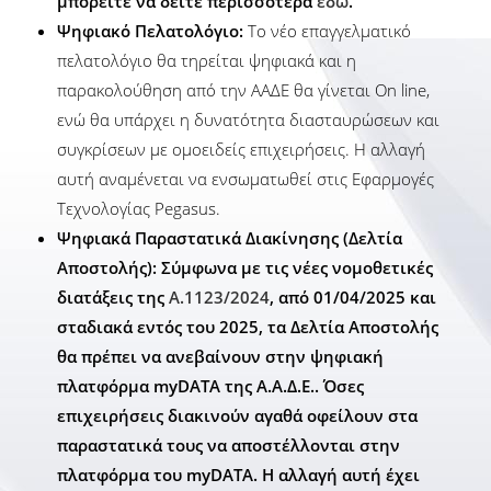
μπορείτε να δείτε περισσότερα
εδώ
.
Ψηφιακό Πελατολόγιο:
Το νέο επαγγελματικό
πελατολόγιο θα τηρείται ψηφιακά και η
παρακολούθηση από την ΑΑΔΕ θα γίνεται Οn line,
ενώ θα υπάρχει η δυνατότητα διασταυρώσεων και
συγκρίσεων με ομοειδείς επιχειρήσεις. Η αλλαγή
αυτή αναμένεται να ενσωματωθεί στις Εφαρμογές
Τεχνολογίας Pegasus.
Ψηφιακά Παραστατικά Διακίνησης (Δελτία
Αποστολής): Σύμφωνα με τις νέες νομοθετικές
διατάξεις της
Α.1123/2024
, από
01/04/2025
και
σταδιακά εντός του 2025, τα Δελτία Αποστολής
θα πρέπει να ανεβαίνουν στην
ψηφιακή
πλατφόρμα myDAΤA
της Α.Α.Δ.Ε.. Όσες
επιχειρήσεις
διακινούν αγαθά
οφείλουν στα
παραστατικά τους να αποστέλλονται στην
πλατφόρμα του myDAΤA
.
Η αλλαγή αυτή έχει