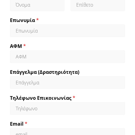
F
L
i
a
Επωνυμία
*
r
s
s
t
t
ΑΦΜ
*
Επάγγελμα (Δραστηριότητα)
Τηλέφωνο Επικοινωνίας
*
Email
*