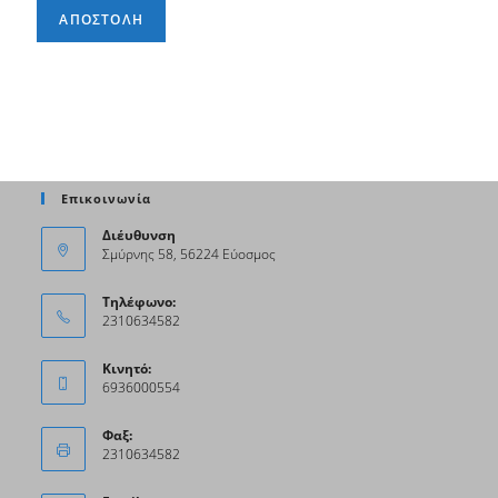
ΑΠΟΣΤΟΛΉ
Επικοινωνία
Διέυθυνση
Σμύρνης 58, 56224 Εύοσμος
Τηλέφωνο:
2310634582
Κινητό:
6936000554
Φαξ:
2310634582