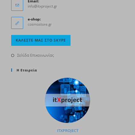
Email:
info@itxproject.gr
e-shop:
cosmostore.gr
ΚΑΛΈΣΤΕ ΜΑΣ ΣΤΟ SKYPE
Σελίδα Επικοινωνίας
Η Εταιρεία
ITXPROJECT