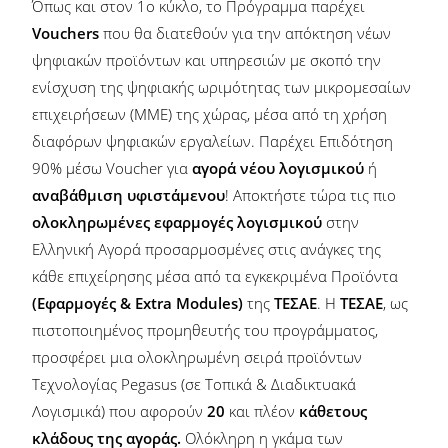
Όπως και στον 1ο κύκλο, το Πρόγραμμα παρέχει
Vouchers
που θα διατεθούν για την απόκτηση νέων
ψηφιακών προϊόντων και υπηρεσιών με σκοπό την
ενίσχυση της ψηφιακής ωριμότητας των μικρομεσαίων
επιχειρήσεων (ΜΜΕ) της χώρας, μέσα από τη χρήση
διαφόρων ψηφιακών εργαλείων. Παρέχει Επιδότηση
90% μέσω Voucher για
αγορά νέου
λογισμικού
ή
αναβάθμιση
υφιστάμενου
! Αποκτήστε τώρα τις πιο
ολοκληρωμένες εφαρμογές λογισμικού
στην
Ελληνική Αγορά προσαρμοσμένες στις ανάγκες της
κάθε επιχείρησης μέσα από τα εγκεκριμένα Προϊόντα
(Εφαρμογές & Extra Modules)
της
ΤΕΣΑΕ
. Η
ΤΕΣΑΕ
, ως
πιστοποιημένος προμηθευτής του προγράμματος,
προσφέρει μια ολοκληρωμένη σειρά προϊόντων
Τεχνολογίας Pegasus (σε Τοπικά & Διαδικτυακά
Λογισμικά) που αφορούν
20
και πλέον
κάθετους
κλάδους της αγοράς.
Ολόκληρη η γκάμα των